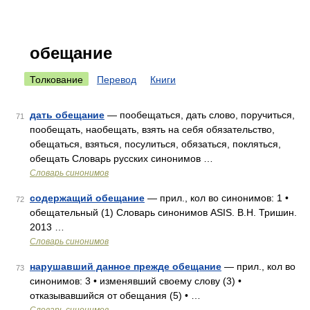
обещание
Толкование
Перевод
Книги
дать обещание
— пообещаться, дать слово, поручиться,
71
пообещать, наобещать, взять на себя обязательство,
обещаться, взяться, посулиться, обязаться, покляться,
обещать Словарь русских синонимов …
Словарь синонимов
содержащий обещание
— прил., кол во синонимов: 1 •
72
обещательный (1) Словарь синонимов ASIS. В.Н. Тришин.
2013 …
Словарь синонимов
нарушавший данное прежде обещание
— прил., кол во
73
синонимов: 3 • изменявший своему слову (3) •
отказывавшийся от обещания (5) • …