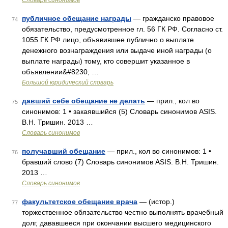
Словарь синонимов
публичное обещание награды
— гражданско правовое
74
обязательство, предусмотренное гл. 56 ГК РФ. Согласно ст.
1055 ГК РФ лицо, объявившее публично о выплате
денежного вознаграждения или выдаче иной награды (о
выплате награды) тому, кто совершит указанное в
объявлении&#8230; …
Большой юридический словарь
давший себе обещание не делать
— прил., кол во
75
синонимов: 1 • закаявшийся (5) Словарь синонимов ASIS.
В.Н. Тришин. 2013 …
Словарь синонимов
получавший обещание
— прил., кол во синонимов: 1 •
76
бравший слово (7) Словарь синонимов ASIS. В.Н. Тришин.
2013 …
Словарь синонимов
факультетское обещание врача
— (истор.)
77
торжественное обязательство честно выполнять врачебный
долг, дававшееся при окончании высшего медицинского