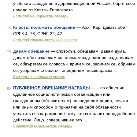
учебного заведения в дореволюционной России; берет свое
начало от Клятвы Гиппократа …
Большой медицинский словарь
Класть/ положить обещание
— Арх., Кар. Давать обет.
78
СРГК 4, 76; СРНГ 22, 42 …
Большой словарь русских поговорок
давам обещание
— словосъч. обещавам, давам дума,
79
давам обет, заклевам се, поемам задължение, задължавам
се, обвързвам се словосъч. вричам се, заричам се, обричам
се, уверявам словосъч. определям, посвещавам …
Български синонимен речник
ПУБЛИЧНОЕ ОБЕЩАНИЕ НАГРАДЫ
— – со общение,
80
сделанное социалистической организацией или
гражданином (объявителем) посредством радио, печати
или иным способом о принятии на себя обязанности
уплатить вознаграждение тому, кто выполнит определённое
действие. Лицо, совершившее это …
Советский юридический словарь